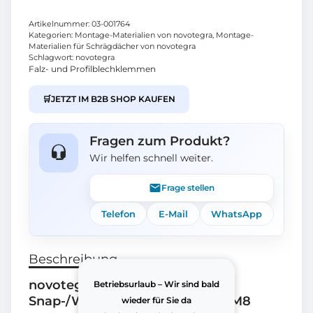
Artikelnummer:
03-001764
Kategorien:
Montage-Materialien von novotegra
,
Montage-
Materialien für Schrägdächer von novotegra
Schlagwort:
novotegra
Falz- und Profilblechklemmen
🛒
JETZT IM B2B SHOP KAUFEN
Fragen zum Produkt?
Wir helfen schnell weiter.
Frage stellen
Telefon
E-Mail
WhatsApp
Beschreibung
novotegra 03-001764
Betriebsurlaub – Wir sind bald
Snap-/Winkelfalzklemmen-Set M8
wieder für Sie da