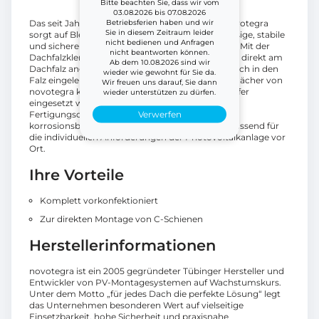
Bitte beachten Sie, dass wir vom
03.08.2026 bis 07.08.2026
Betriebsferien haben und wir
Das seit Jahren bewährte Klemmsystem von novotegra
Sie in diesem Zeitraum leider
sorgt auf Blechfalzdächern für eine sehr zuverlässige, stabile
nicht bedienen und Anfragen
und sichere Befestigung der Photovoltaikanlage. Mit der
nicht beantworten können.
Dachfalzklemmtechnik wird das Montagesystem direkt am
Ab dem 10.08.2026 sind wir
Dachfalz angebunden: Die Last wird dabei zentrisch in den
wieder wie gewohnt für Sie da.
Falz eingeleitet. Das Klemmsystem für Blechfalzdächer von
Wir freuen uns darauf, Sie dann
novotegra kann auch für Stehfalzdächer aus Kupfer
wieder unterstützen zu dürfen.
eingesetzt werden. Es bietet Ihnen eine hohe
Verwerfen
Fertigungsqualität sowie langlebige und
korrosionsbeständige Komponenten – perfekt passend für
die individuellen Anforderungen der Photovoltaikanlage vor
Ort.
Ihre Vorteile
Komplett vorkonfektioniert
Zur direkten Montage von C-Schienen
Herstellerinformationen
novotegra ist ein 2005 gegründeter Tübinger Hersteller und
Entwickler von PV-Montagesystemen auf Wachstumskurs.
Unter dem Motto „für jedes Dach die perfekte Lösung“ legt
das Unternehmen besonderen Wert auf vielseitige
Einsetzbarkeit, hohe Sicherheit und praxisnahe