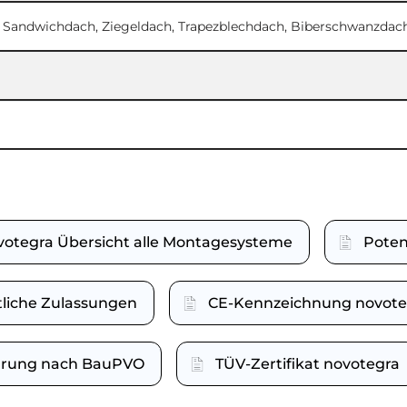
d Sandwichdach, Ziegeldach, Trapezblechdach, Biberschwanzdach
votegra Übersicht alle Montagesysteme
Poten
tliche Zulassungen
CE-Kennzeichnung novote
lärung nach BauPVO
TÜV-Zertifikat novotegra