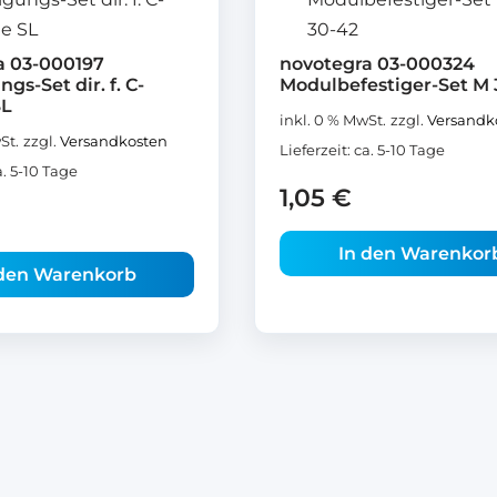
a 03-000197
novotegra 03-000324
gs-Set dir. f. C-
Modulbefestiger-Set M 
SL
inkl. 0 % MwSt.
zzgl.
Versandk
St.
zzgl.
Versandkosten
Lieferzeit:
ca. 5-10 Tage
a. 5-10 Tage
1,05
€
In den Warenkor
 den Warenkorb