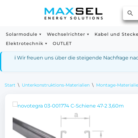
Zum
Inhalt
springen
Solarmodule
Wechselrichter
Kabel und Steck
Elektrotechnik
OUTLET
ℹ️ Wir freuen uns über die steigende Nachfrage n
Start
\
Unterkonstruktions-Materialien
\
Montage-Materialie