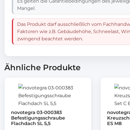
Es gelten die Garantiebedingungen des jeweilig
Mangel.
Das Produkt darf ausschließlich vom Fachhandwe
Faktoren wie z.B. Gebäudehöhe, Schneelast, Win
zwingend beachtet werden.
Ähnliche Produkte
novotegra 03-000383
novotegr
Befestigungsschraube
Kreuzsch
Flachdach SL 5,5
ES M8