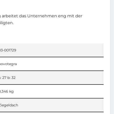
ng arbeitet das Unternehmen eng mit der
ligten.
03-001729
novotegra
a: 27 b: 32
0,346 kg
Ziegeldach