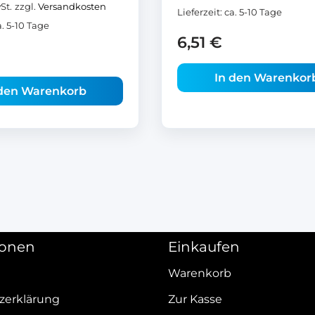
St.
zzgl.
Versandkosten
Lieferzeit:
ca. 5-10 Tage
a. 5-10 Tage
6,51
€
In den Warenkor
 den Warenkorb
ionen
Einkaufen
Warenkorb
zerklärung
Zur Kasse