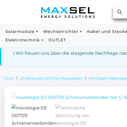
Zum
Inhalt
springen
Solarmodule
Wechselrichter
Kabel und Steck
Elektrotechnik
OUTLET
ℹ️ Wir freuen uns über die steigende Nachfrage n
Start
\
Unterkonstruktions-Materialien
\
Montage-Materialie