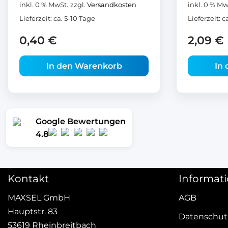
inkl. 0 % MwSt.
zzgl.
Versandkosten
inkl. 0 % Mw
Lieferzeit:
ca. 5-10 Tage
Lieferzeit:
c
0,40
€
2,09
€
In den Warenkorb
In
Google Bewertungen
4.8
Kontakt
Informat
MAXSEL GmbH
AGB
Hauptstr. 83
Datenschut
53619 Rheinbreitbach